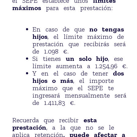
el SEPE establece unos
límites
máximos
para esta prestación:
En caso de que
no tengas
hijos
, el límite máximo de
prestación que recibirás será
de 1.098 €.
Si tienes
un solo hijo
, ese
límite aumenta a 1.254,96 €.
Y en el caso de tener
dos
hijos o más
, el importe
máximo que el SEPE te
ingresará mensualmente será
de 1.411,83 €.
Recuerda que recibir
esta
prestación
, a la que no se le
aplica retención
, puede afectar a